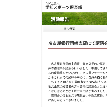
名古屋銀行岡崎支店にて講演
名古屋銀行岡崎支店長中島支店長のご厚意で
井専務理事が講演を行いました。準備してき
ルの現物等を使いながら、名古屋フラーテル
からこれまでの経緯を中心に、自身の描く将
ちょうど10月から岡崎市でもNPO法人ワ
地元企業の経営者の方も普段の講演会とは違
こからはとめどなく双方向で話が進みました
講演会の後も地元で懇親会。中島支店長、岡
にありがとうございました。