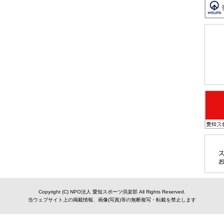
Copyright (C) NPO法人 愛知スポーツ倶楽部 All Rights Reserved.
当ウェブサイト上の掲載情報、画像(写真)等の無断複写・転載を禁止します