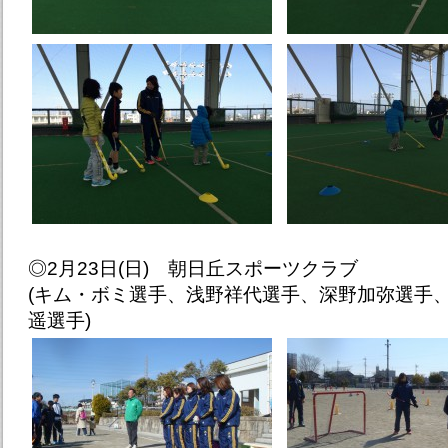
◎2月23日(日) 朝日丘スポーツクラブ
(キム・ボミ選手、浅野祥代選手、深野加弥選手
遥選手)