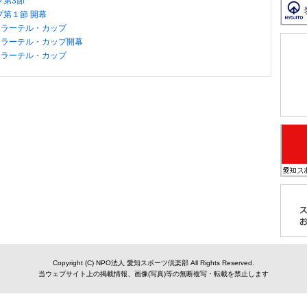
プ第3節
第１節 開幕
節/フラーテル・カップ
節/フラーテル・カップ開幕
節/フラーテル・カップ
Copyright (C) NPO法人 愛知スポーツ倶楽部 All Rights Reserved.
当ウェブサイト上の掲載情報、画像(写真)等の無断複写・転載を禁止します