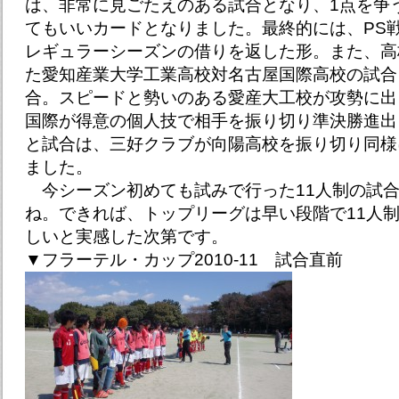
は、非常に見ごたえのある試合となり、1点を争
てもいいカードとなりました。最終的には、PS戦で
レギュラーシーズンの借りを返した形。また、高
た愛知産業大学工業高校対名古屋国際高校の試合
合。スピードと勢いのある愛産大工校が攻勢に出
国際が得意の個人技で相手を振り切り準決勝進出
と試合は、三好クラブが向陽高校を振り切り同様
ました。
今シーズン初めても試みで行った11人制の試
ね。できれば、トップリーグは早い段階で11人
しいと実感した次第です。
▼フラーテル・カップ2010-11 試合直前