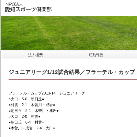
ジュニアリーグ1/12試合結果／フラーテル・カップ
フラーテル・カップ2013-14 ジュニアリーグ
○大口 5-0 朝日丘●
○村雲 2-1 木曽川・成岩●
○朝日丘 5-1 木曽川・成岩●
○大口 2-0 村雲●
●朝日丘 0-4 村雲○
●木曽川・成岩 2-4 大口○