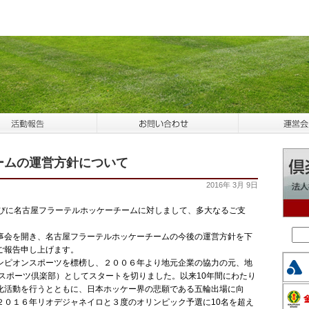
ームの運営方針について
2016年 3月 9日
びに名古屋フラーテルホッケーチームに対しまして、多大なるご支
会を開き、名古屋フラーテルホッケーチームの今後の運営方針を下
ご報告申し上げます。
ピオンスポーツを標榜し、２００６年より地元企業の協力の元、地
スポーツ倶楽部）としてスタートを切りました。以来10年間にわたり
化活動を行うとともに、日本ホッケー界の悲願である五輪出場に向
２０１６年リオデジャネイロと３度のオリンピック予選に10名を超え