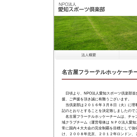
名古屋フラーテルホッケーチ
日頃より、NPO法人愛知スポーツ倶楽部並
援、ご声援を頂き誠に有難うございます。
当倶楽部は２０１６年３月８日（火）に理事
記のとおりとすることを決定致しましたので
名古屋フラーテルホッケーチームは、チャン
域クラブチーム（運営母体は ＮＰＯ法人愛知
常に国内４大大会の完全制覇を目標として強
け、２００８年北京、２０１２年ロンドン、