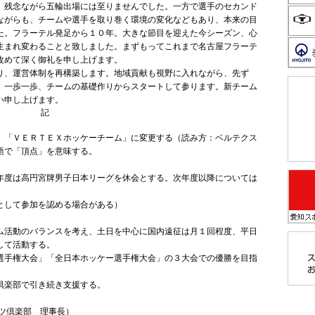
、残念ながら五輪出場には至りませんでした。一方で選手のセカンド
ながらも、チームや選手を取り巻く環境の変化などもあり、本来の目
た。フラーテル発足から１０年。大きな節目を迎えた今シーズン、心
生まれ変わることと致しました。まずもってこれまで名古屋フラーテ
改めて深く御礼を申し上げます。
、運営体制を再構築します。地域貢献も視野に入れながら、先ず
、一歩一歩、チームの基礎作りからスタートして参ります。新チーム
い申し上げます。
記
「ＶＥＲＴＥＸホッケーチーム」に変更する（読み方：ベルテクス
語で「頂点」を意味する。
度は高円宮牌男子日本リーグを休会とする。次年度以降については
として参加を認める場合がある）
活動のバランスを考え、土日を中心に国内遠征は月１回程度、平日
して活動する。
手権大会」「全日本ホッケー選手権大会」の３大会での優勝を目指
倶楽部で引き続き支援する。
ツ倶楽部 理事長）