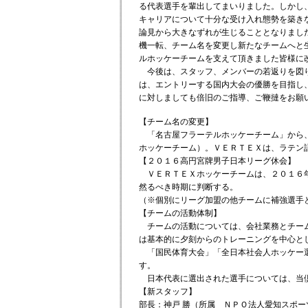
る代表選手を輩出してまいりました。しかし
キャリアについて十分な受け入れ態勢を築き
論見から大きなずれが生じることとなりまし
機一転、チーム名を変更し新たなチームへと
ルホッケーチームを支えて頂きました皆様に
今後は、スタッフ、メンバーの若返りを図り
は、エントリーする国内大会の優勝を目指し
に対しましても倍旧のご指導、ご鞭撻をお願
【チーム名の変更】
「名古屋フラーテルホッケーチーム」から、
ホッケーチーム）。ＶＥＲＴＥＸは、ラテン
【２０１６高円宮牌男子日本リーグ休会】
ＶＥＲＴＥＸホッケーチームは、２０１６年
然るべき時期に判断する。
（※個別にリーグ加盟の他チームに補強選手
【チームの活動体制】
チームの活動については、会社業務とチーム
は基本的に夕刻からのトレーニングを中心と
「国民体育大会」「全日本社会人ホッケー選
す。
日本代表に選出された選手については、当
【新スタッフ】
部長：神戸 勝（所属 ＮＰＯ法人愛知スポー