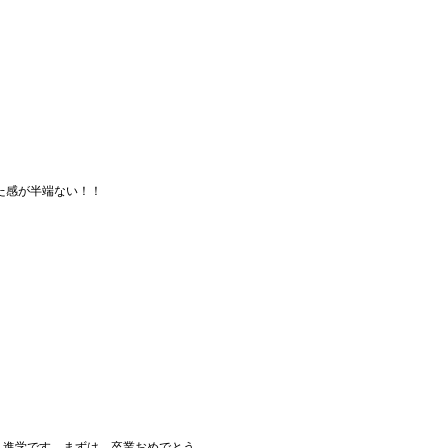
た感が半端ない！！
へ進学です。まずは、卒業おめでとう。