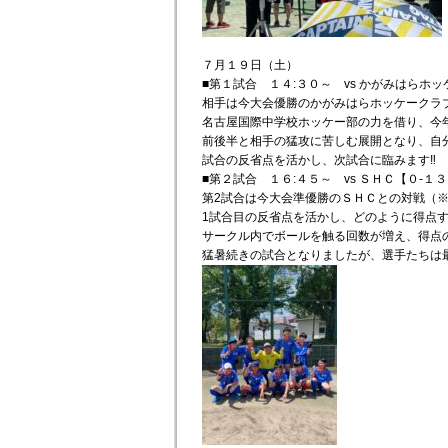
７月１９日（土）
■第１試合 １４:３０～ vs かがみはらホ
相手は今大会優勝のかがみはらホッケークラ
名古屋国際中学校ホッケー部の力を借り、今年
前後半と相手の猛攻に苦しむ展開となり、自
試合の反省点を活かし、次試合に臨みます‼
■第２試合 １６:４５～ vs ＳＨＣ【０-１
第2試合は今大会準優勝のＳＨＣとの対戦（
1試合目の反省点を活かし、どのように得点
サークル内でボールを触る回数が増え、得点
猛暑続きの試合となりましたが、選手たちは