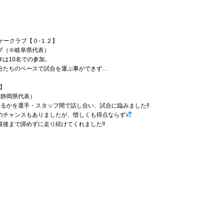
ッケークラブ【０-１２】
ブ（※岐阜県代表）
は10名での参加。
分たちのペースで試合を運ぶ事ができず…
３】
※静岡県代表）
するかを選手・スタッフ間で話し合い、試合に臨みました‼
のチャンスもありましたが、惜しくも得点ならず
最後まで諦めずに走り続けてくれました‼