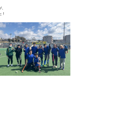
が、
た！