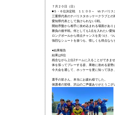
７月２０日（日）
■５・６位決定戦 １１:００～ vs ナバリ
三重県代表のナバリスタホッケークラブとの
愛知県代表として負けられない1戦。
開始序盤から相手に攻め込まれる場面がありま
勝負の後半戦。何としても1点を入れたい愛
ロングボールから得点チャンスを見つけ、つい
強烈なシュートを放つも、惜しくも得点なら
●結果報告
結果は6位
残念ながら上位2チームに入ることができま
体を張ってプレーする姿、果敢に攻める姿勢
今大会を通して、ホッケーを更に知って頂き
選手の皆さん、本当にお疲れ様でした。
保護者の皆様、沢山のご声援ありがとうござ