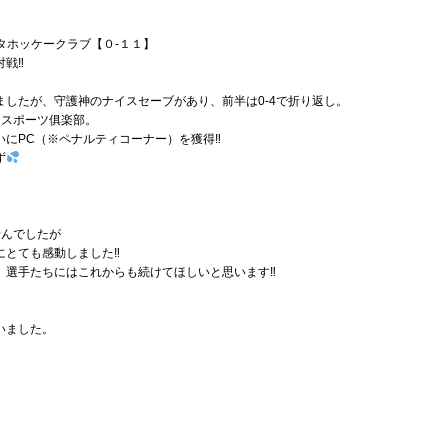
スタホッケークラブ【０-１１】
対戦‼
したが、守護神のナイスセーブがあり、前半は0-4で折り返し。
知スポーツ俱楽部。
にPC（※ペナルティコーナー）を獲得‼
ず
せんでしたが
にとても感動しました‼
、選手たちにはこれからも続けてほしいと思います‼
いました。