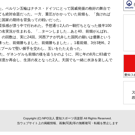
。ベルリン五輪はナチス・ドイツにとって国威発揚の格好の舞台で
ても絶対命題だった。一方、重圧がかかっていた前畑も、「負ければ
に国家の期待を背負っての戦いだった。
張感が漂う中で行われた。予想通り2人の一騎打ちとなった後半100
の名実況が生まれる。「…ターンしました…あと40、前畑がんばれ、
」の回数は、実に24回。河西アナが代弁した国民の願いは優勝という
った、前畑勝ちました、前畑勝ちました」。1着前畑、3分3秒6。2
はプールで堅い握手を交わし、互いをたたえ合った。
なった。ゲネンゲルも前畑の後を追うかのように、同じ年の8月に83歳で
何度か再会し、生涯の友となった2人。天国でも一緒に水泳を楽しんで
Copyright (C) NPO法人 愛知スポーツ倶楽部 All Rights Reserved.
当ウェブサイト上の掲載情報、画像(写真)等の無断複写・転載を禁止します