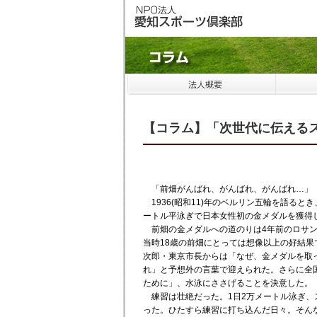
【コラム】「次世代に伝えるス
「前畑がんばれ、がんばれ、がんばれ…」
1936(昭和11)年のベルリン五輪を語ると
ートル平泳ぎで日本女性初の金メダルを獲得し
前畑の金メダルへの道のりは4年前のロサン
当時18歳の前畑にとっては想像以上の好結
次郎・東京市長からは「なぜ、金メダルを取
れ」と予想外の言葉で迎えられた。さらに全
ために」、水泳にささげることを決意した。
練習は壮絶だった。1日2万メートル泳ぎ、
った。ひたすら練習に打ち込んだ日々。そん