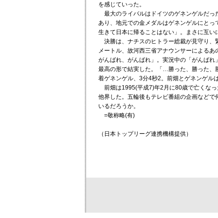
を感じていった。
最大のライバルはドイツのゲネンゲルだった
あり、地元での金メダルはゲネンゲルにとっ
生きて日本に帰ることはない」。まさに互い
決勝は、ナチスのヒトラー総裁が見守り、緊
メートル、故河西三省アナウンサーによるあ
がんばれ、がんばれ」。実況中の「がんばれ
最高の形で結実した。「…勝った、勝った、勝
着ゲネンゲル、3分4秒2。前畑とゲネンゲル
前畑は1995(平成7)年2月に80歳で亡く
他界した。五輪後もテレビ番組の企画などで
いるだろうか。
=敬称略(有)
（日本トップリーグ連携機構提供）