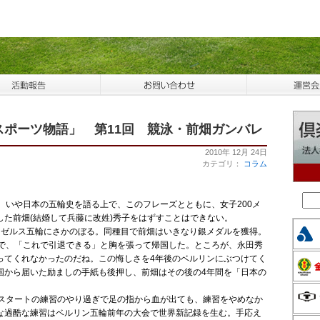
ポーツ物語」 第11回 競泳・前畑ガンバレ
2010年 12月 24日
カテゴリ：
コラム
き、いや日本の五輪史を語る上で、このフレーズとともに、女子200メ
た前畑(結婚して兵藤に改姓)秀子をはずすことはできない。
ゼルス五輪にさかのぼる。同種目で前畑はいきなり銀メダルを獲得。
果で、「これで引退できる」と胸を張って帰国した。ところが、永田秀
ってくれなかったのだね。この悔しさを4年後のベルリンにぶつけてく
国から届いた励ましの手紙も後押し、前畑はその後の4年間を「日本の
スタートの練習のやり過ぎで足の指から血が出ても、練習をやめなか
な過酷な練習はベルリン五輪前年の大会で世界新記録を生む。手応え