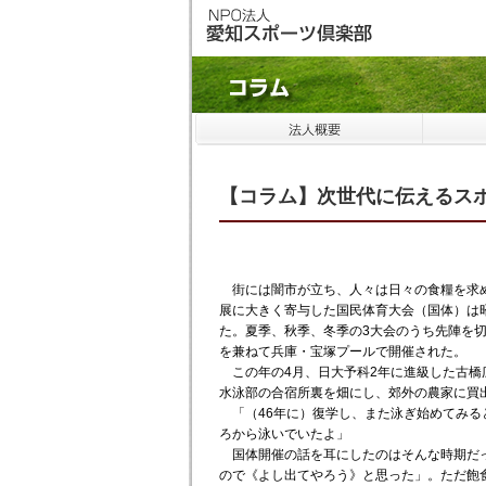
【コラム】次世代に伝えるスポ
街には闇市が立ち、人々は日々の食糧を求め
展に大きく寄与した国民体育大会（国体）は昭
た。夏季、秋季、冬季の3大会のうち先陣を切
を兼ねて兵庫・宝塚プールで開催された。
この年の4月、日大予科2年に進級した古橋
水泳部の合宿所裏を畑にし、郊外の農家に買
「（46年に）復学し、また泳ぎ始めてみる
ろから泳いでいたよ」
国体開催の話を耳にしたのはそんな時期だっ
ので《よし出てやろう》と思った」。ただ飽