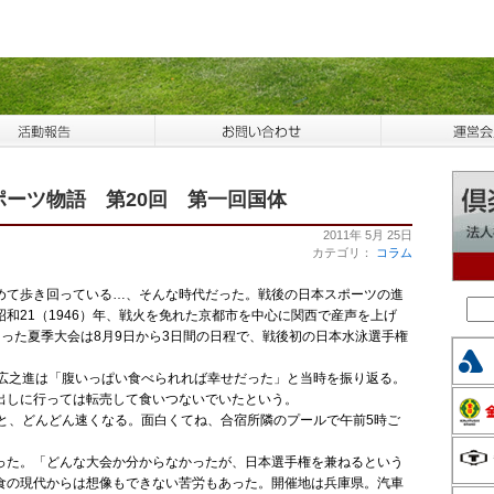
ーツ物語 第20回 第一回国体
2011年 5月 25日
カテゴリ：
コラム
て歩き回っている…、そんな時代だった。戦後の日本スポーツの進
和21（1946）年、戦火を免れた京都市を中心に関西で産声を上げ
った夏季大会は8月9日から3日間の日程で、戦後初の日本水泳選手権
広之進は「腹いっぱい食べられれば幸せだった」と当時を振り返る。
出しに行っては転売して食いつないでいたという。
と、どんどん速くなる。面白くてね、合宿所隣のプールで午前5時ご
た。「どんな大会か分からなかったが、日本選手権を兼ねるという
食の現代からは想像もできない苦労もあった。開催地は兵庫県。汽車