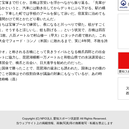
て宝塚まで行くか。古橋は苦笑いを浮かべながら振り返る。「先輩が
るかというと、汽車には動き出してからデッキにぶら下がる。駅の構
し。下車した町では学校のプールを探して泳いだ。宿直室に泊めても
週間かけて何とかたどり着いたんだ」
ちは宝塚プールで練習し、夜になると川っぺりで寝た。蚊がすごく
よ。そうすると涼しいし、蚊も防げる…」という状況で、古橋は四百
勝1敗。八百メートルで村山修一（早大）にタッチの差で敗れた。これ
大阪大会でフォード・コンノ（米国）に敗れるまで、実に4年間、不敗を誇
オ」と称される古橋にとって良きライバルとなる橋爪四郎との出会
ントに協力し、琵琶湖横断一万メートルと和歌山県での水泳講習会に
講習会で、橋爪と出会い、日大進学を勧めたのだった。
国体で勝ったことで、琵琶湖の遠泳にも誘われた。国体はその後の
でこそ国体はその役割自体が議論の対象にもなっているが、あの時
敬称略（昌）
Copyright (C) NPO法人 愛知スポーツ倶楽部 All Rights Reserved.
当ウェブサイト上の掲載情報、画像(写真)等の無断複写・転載を禁止します