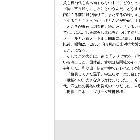
賃も宿泊代も食べ物すらない中で、どうやっ
《俺の言う通りにしろ》というんだ。どうす
内に入る前に飛び降りて、また乗るの繰り返
らえることもあったが、ほとんどが野宿。１
ところが野宿は到着後も続いた。「明るいう
てね、ふんどしを濡らし体に巻きつけて寝た
メートルと八百メートル自由形に出場し、1
以後、昭和25（1950）年8月の日米対抗
ることになる。
そしてこの大会は、後に「フジヤマのトビウ
いも演出した。国体後、古橋は新聞社のイベ
参加した。和歌山・伊都中学で行われたその
「復員してきた選手、学生らが一堂に会した
（飛躍への）大きなきっかけになった」。今
代、不世出の英雄の出発点の一つだった。＝
（提供 日本トップリーグ連携機構）