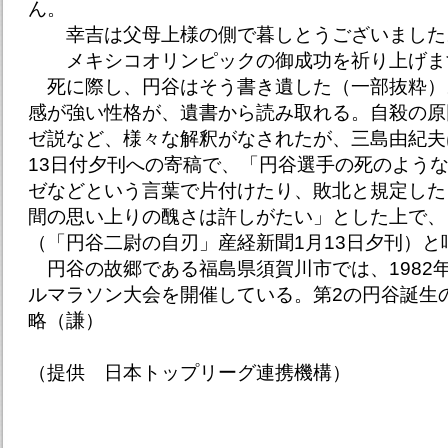
ん。
幸吉は父母上様の側で暮しとうございました
メキシコオリンピックの御成功を祈り上げま
死に際し、円谷はそう書き遺した（一部抜粋）
感が強い性格が、遺書から読み取れる。自殺の原
ゼ説など、様々な解釈がなされたが、三島由紀夫は
13日付夕刊への寄稿で、「円谷選手の死のよう
ゼなどという言葉で片付けたり、敗北と規定した
間の思い上りの醜さは許しがたい」とした上で、
（「円谷二尉の自刃」産経新聞1月13日夕刊）と
円谷の故郷である福島県須賀川市では、1982
ルマラソン大会を開催している。第2の円谷誕生
略（謙）
（提供 日本トップリーグ連携機構）