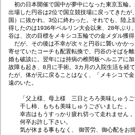
初の日本開催で国中が夢中になった東京五輪。
出場した円谷は2位で国立競技場に戻ってきたが
国）に抜かれ、3位に終わった。それでも、陸上
得したのは1936年ベルリン大会以来、28年ぶ
谷は、次の目標をメキシコ五輪での金メダル獲得
だが、その後は不幸が次々と円谷に襲いかかった
寄せていたコーチも配置転換で、円谷のそばを離
婚も破談に。翌年には持病の椎間板ヘルニアに加
故障も起き、8月に手術。3カ月の入院生活を経
たが、体が元に戻ることはなく、「メキシコで金
遠のいた。
「父上様、母上様 三日とろろ美味しゅうご
干し柿、もちも美味しゅうございました 。
幸吉はもうすっかり疲れ切って走れません 
何卒お許し下さい。
気が休まる事もなく、 御苦労、御心配をお掛