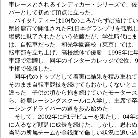
車レースとされるインディカー・シリーズで、佐
バーとして初めて頂点に立った。
バイタリティーは10代のころからずば抜けてい
県鈴鹿市で開催されたF1日本グランプリを観戦
場感に魅了されたという佐藤だが、学生時代にま
は、自転車だった。和光学園高校（東京）では、
転車部を立ち上げ、高校総体で優勝。1995年に
車部で活躍し、同年のインターカレッジで2位、
手権で優勝した。
同年代のトップとして着実に結果を積み重ねて
そのまま自転車競技を続けてもおかしくないとこ
違った。子供の頃から抱き続けていたモータース
ら、鈴鹿レーシングスクールに入学し、主席で卒
ーシングドライバーの道を歩み始めた。
そして、2002年にF1デビューを果たし、04
に入るなど順調に成長を続けた。しかし、思わぬ
当時の所属チームが金銭面で厳しい状況に追い込