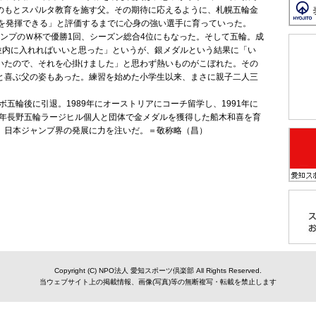
のもとスパルタ教育を施す父。その期待に応えるように、札幌五輪金
力を発揮できる」と評価するまでに心身の強い選手に育っていった。
ャンプのＷ杯で優勝1回、シーズン総合4位にもなった。そして五輪。成
位内に入れればいいと思った」というが、銀メダルという結果に「い
いたので、それを心掛けました」と思わず熱いものがこぼれた。その
と喜ぶ父の姿もあった。練習を始めた小学生以来、まさに親子二人三
五輪後に引退。1989年にオーストリアにコーチ留学し、1991年に
8年長野五輪ラージヒル個人と団体で金メダルを獲得した船木和喜を育
、日本ジャンプ界の発展に力を注いだ。＝敬称略（昌）
Copyright (C) NPO法人 愛知スポーツ倶楽部 All Rights Reserved.
当ウェブサイト上の掲載情報、画像(写真)等の無断複写・転載を禁止します