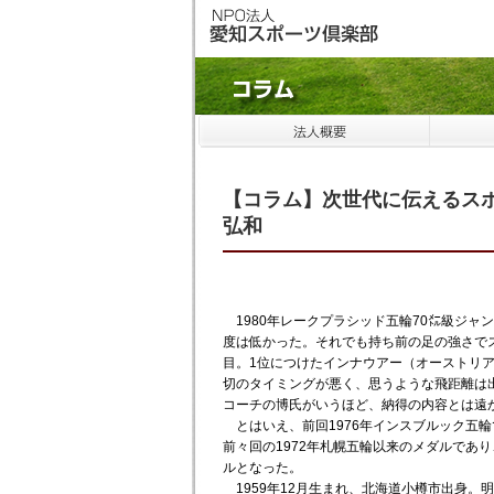
【コラム】次世代に伝えるスポ
弘和
1980年レークプラシッド五輪70㍍級ジャ
度は低かった。それでも持ち前の足の強さでス
目。1位につけたインナウアー（オーストリア
切のタイミングが悪く、思うような飛距離は出
コーチの博氏がいうほど、納得の内容とは遠
とはいえ、前回1976年インスブルック五
前々回の1972年札幌五輪以来のメダルであ
ルとなった。
1959年12月生まれ、北海道小樽市出身。