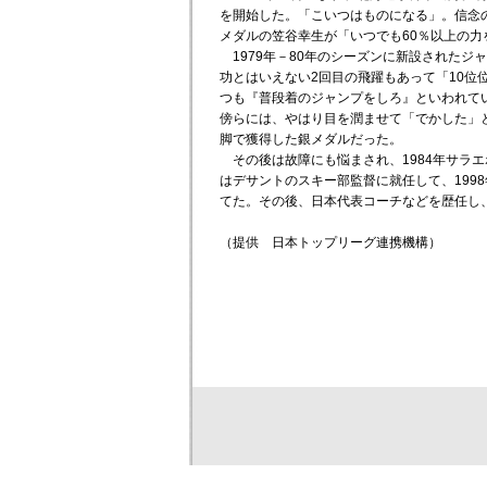
を開始した。「こいつはものになる」。信念
メダルの笠谷幸生が「いつでも60％以上の
1979年－80年のシーズンに新設されたジ
功とはいえない2回目の飛躍もあって「10位
つも『普段着のジャンプをしろ』といわれて
傍らには、やはり目を潤ませて「でかした」
脚で獲得した銀メダルだった。
その後は故障にも悩まされ、1984年サラエボ
はデサントのスキー部監督に就任して、199
てた。その後、日本代表コーチなどを歴任し
（提供 日本トップリーグ連携機構）