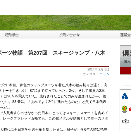
ーツ物語 第207回 スキージャンプ・八木
2014年 2月 5日
カテゴリ：
コラム
ンプの1本目。青色のジャンプスーツを着た八木の踏み切りは遅く、高
キーを引きつけ、87㍍まで持っていった。2位。そして勝負の2本
）は90㍍を飛んでいた。先行されたことで力みが生まれたか―。踏
ない。83･5㍍。「あれでよく2位に残れたものだ」と父で日本代表
かった。
輪で入賞者すら出せなかった日本にとってはスキー、スケートを含めて
り、レークプラシッド五輪でも、この銀メダルが結果として唯一のメダ
明大時代に全日本学生選手権を制した父は、息子が小学6年の時に指導