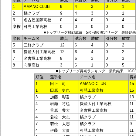
1
AMANO CLUB
9
4
3
0
1
2
橘クラブ
9
4
3
0
1
3
名古屋国際高校
0
4
0
0
4
棄権
可児工業高校
0
0
0
0
0
■トップリーグ対戦成績 5位−8位決定リーグ 最終結果 1
順位
チーム名
勝点
試合数
勝敗
引分数
敗数
5
三好クラブ
12
6
4
0
2
6
愛産大付工業高校
12
6
4
0
2
7
名古屋工業高校
9
6
3
0
3
8
向陽高校
3
6
1
0
5
■トップリーグ得点ランキング 最終結果 10/03
順位
選手名
チーム名
得
1
田上 司
AMANO CLUB
15
1
田原 史也
可児工業高校
15
3
加藤 彰吾
橘クラブ
13
4
岩瀬 将也
愛産大付工業高校
11
4
菅原 豊大
名古屋工業高校
11
4
若松 太志
橘クラブ
11
7
若松 太志
橘クラブ
9
4
伊藤 大貴
可児工業高校
11