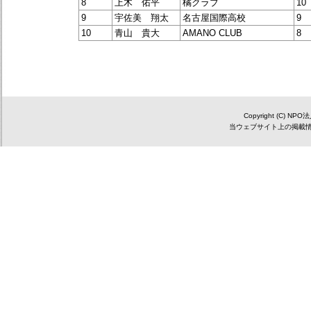
8
上木 佑平
橘クラブ
10
9
宇佐美 翔太
名古屋国際高校
9
10
青山 貴大
AMANO CLUB
8
Copyright (C) NP
当ウェブサイト上の掲載情