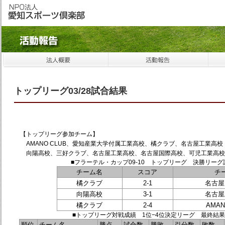
トップリーグ03/28試合結果
【トップリーグ参加チーム】
AMANO CLUB、愛知産業大学付属工業高校、橘クラブ、名古屋工業高校
向陽高校、三好クラブ、名古屋工業高校、名古屋国際高校、可児工業高校
■フラーテル・カップ09-10 トップリーグ 決勝リーグ
チーム名
スコア
チ
橘クラブ
2-1
名古屋
向陽高校
3-1
名古屋
橘クラブ
2-4
AMAN
■トップリーグ対戦成績 1位−4位決定リーグ 最終結果 1
順位
チーム名
勝点
試合数
勝敗
引分数
敗数