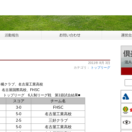
2011年 8月 3日
カテゴリ：
トップリーグ
、橘クラブ、名古屋工業高校
古屋国際高校、FHSC
1 トップリーグ 6人制リーグ戦 第1節試合結果■
スコア
チーム名
3-0
FHSC
5-0
名古屋工業高校
2-5
三好クラブ
5-0
名古屋工業高校