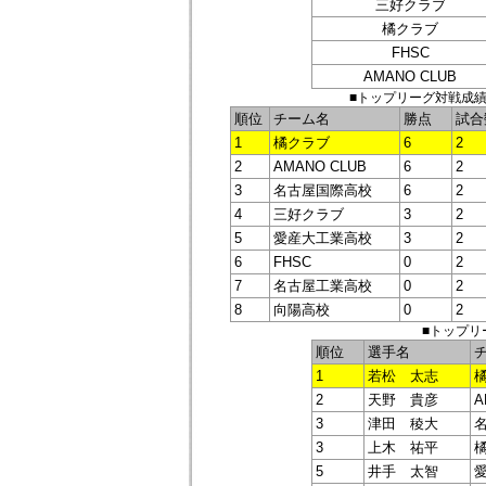
三好クラブ
橘クラブ
FHSC
AMANO CLUB
■トップリーグ対戦成績 
順位
チーム名
勝点
試合
1
橘クラブ
6
2
2
AMANO CLUB
6
2
3
名古屋国際高校
6
2
4
三好クラブ
3
2
5
愛産大工業高校
3
2
6
FHSC
0
2
7
名古屋工業高校
0
2
8
向陽高校
0
2
■トップリー
順位
選手名
1
若松 太志
2
天野 貴彦
A
3
津田 稜大
3
上木 祐平
5
井手 太智