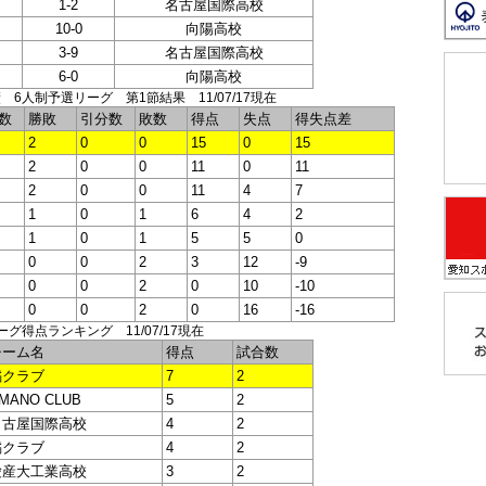
1-2
名古屋国際高校
10-0
向陽高校
3-9
名古屋国際高校
6-0
向陽高校
6人制予選リーグ 第1節結果 11/07/17現在
数
勝敗
引分数
敗数
得点
失点
得失点差
2
0
0
15
0
15
2
0
0
11
0
11
2
0
0
11
4
7
1
0
1
6
4
2
1
0
1
5
5
0
0
0
2
3
12
-9
0
0
2
0
10
-10
0
0
2
0
16
-16
グ得点ランキング 11/07/17現在
チーム名
得点
試合数
橘クラブ
7
2
MANO CLUB
5
2
名古屋国際高校
4
2
橘クラブ
4
2
愛産大工業高校
3
2